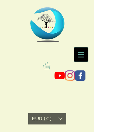
EUR (€)