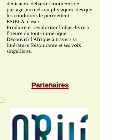
dédicaces, débats et moments de
partage ,virtuels ou physiques ,dès que
les conditions le permettent.
ESIBLA, c’est :
Produire et revaloriser l’objet-livre à
l’heure du tout-numérique.
Découvrir l’Afrique à travers sa
littérature foisonnante et ses voix
singulières.
Créer du lien entre lecteurs, auteurs et
passeurs de culture.
Et, en un clic, rejoindre un espace où
l’on peut découvrir, acquérir,
proposer… et rêver.
Partenaires