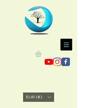
EUR (€)