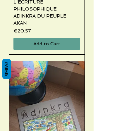
L'ECRITURE
PHILOSOPHIQUE
ADINKRA DU PEUPLE
AKAN
Price
€20.57
Add to Cart
REVIEWS