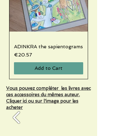
ADINKRA the sapientograms
Price
€20.57
Add to Cart
Vous pouvez compléter les livres avec
ces accessoires du mêmes auteur.
Cliquer ici ou sur l'image pour les
acheter