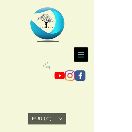
EUR (€)