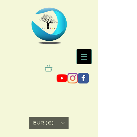
EUR (€)