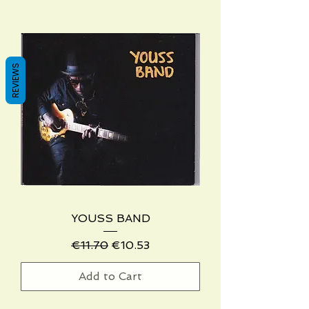
REVIEWS
YOUSS BAND
Regular Price
Sale Price
€11.70
€10.53
Add to Cart