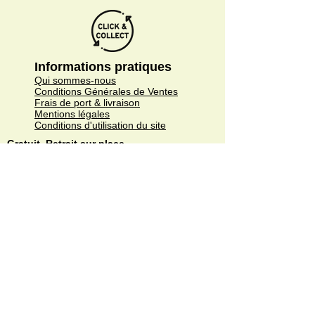
Informations pratiques
Qui sommes-nous
Conditions Générales de Ventes
Frais de port & livraison
Mentions légales
Conditions d'utilisation du site
Gratuit. Retrait sur place.
Paiement en ligne ou lors du retrait
Faites livrer chez vous ou en point relais
sous 3 à 5 jours.
Paiement sécurisé. Régler vos achats via
Paypal ou CB.