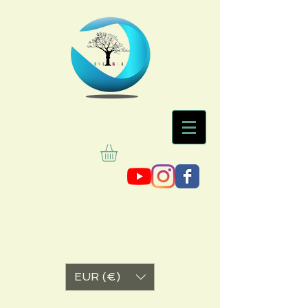
EUR (€)