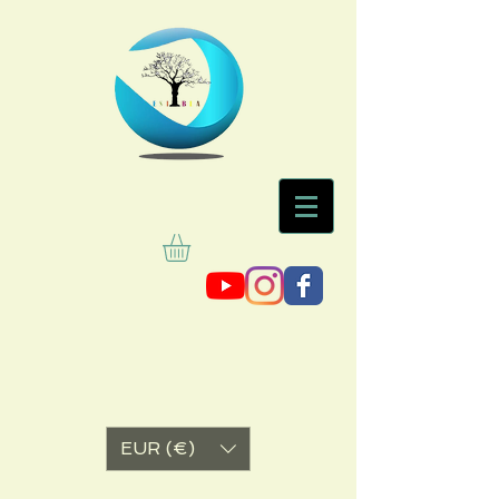
EUR (€)