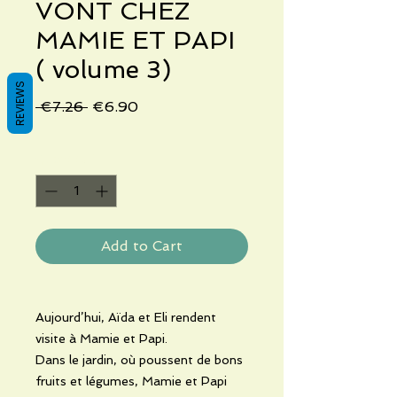
VONT CHEZ
MAMIE ET PAPI
( volume 3)
REVIEWS
Regular
Sale
 €7.26 
€6.90
Price
Price
Quantity
*
Add to Cart
Aujourd’hui, Aïda et Eli rendent
visite à Mamie et Papi.
Dans le jardin, où poussent de bons
fruits et légumes, Mamie et Papi