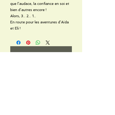
que l’audace, la confiance en soi et
bien d’autres encore !
Alors, 3... 2... 1...
En route pour les aventures d’Aïda
et Eli !
No Reviews Yet
Share your thoughts. Be the first to
leave a review.
Leave a Review