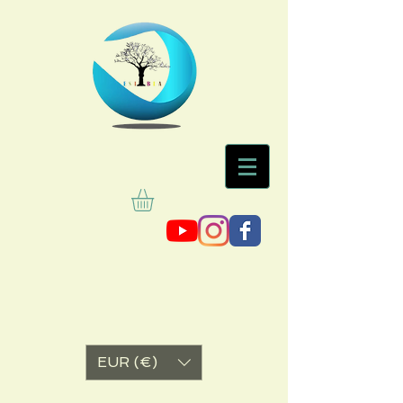
EUR (€)