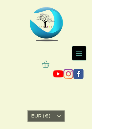
EUR (€)