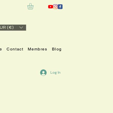
UR (€)
e
Contact
Membres
Blog
Log In