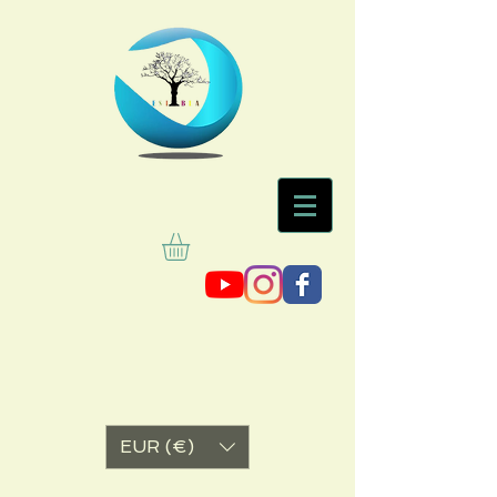
EUR (€)