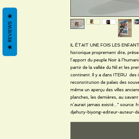
REVIEWS
IL ÉTAIT UNE FOIS LES ENFANTS DU
historique proprement dite, présent
l’apport du peuple Noir à l’human
partir de la vallée du Nil et les pr
continent. Il y a dans ITERU des 
reconstitution de palais des souv
même un aperçu des villes ancien
planches, les dernières, au savan
n’aurait jamais existé...." source
djehuty-biyong-editeur-auteur-d