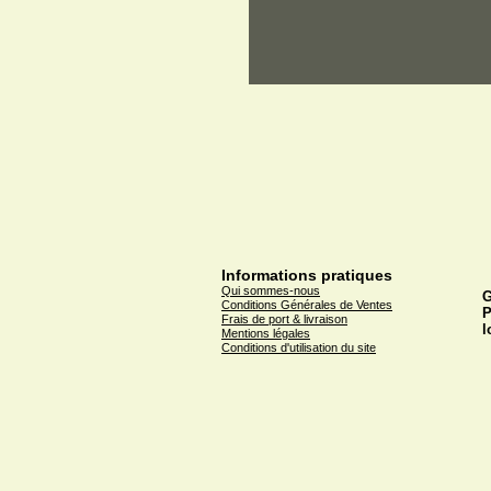
Informations pratiques
Qui sommes-nous
G
Conditions Générales de Ventes
P
Frais de port & livraison
l
Mentions légales
Conditions d'utilisation du site