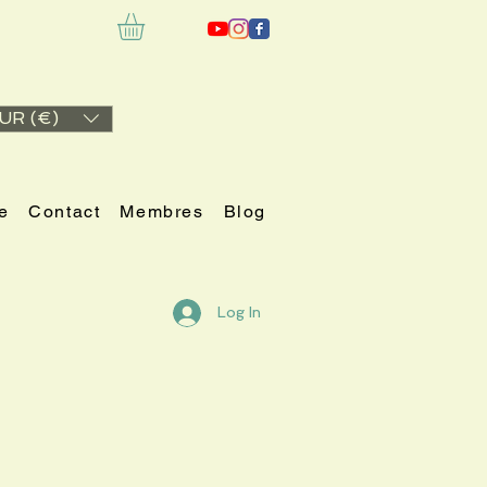
UR (€)
e
Contact
Membres
Blog
Log In