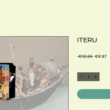
ITERU
Regular
S
 €10.55 
€8.97
Price
P
Quantity
*