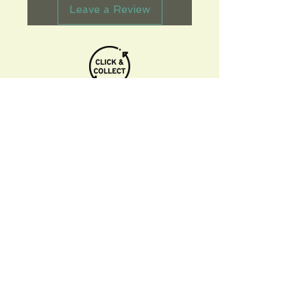
Leave a Review
Informations pratiques
Qui sommes-nous
Conditions Générales de Ventes
Frais de port & livraison
Mentions légales
Conditions d'utilisation du site
Gratuit. Retrait sur place.
Paiement en ligne ou lors du retrait
Faites livrer chez vous ou en point relais
sous 3 à 5 jours.