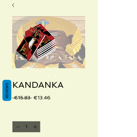
KANDANKA
REVIEWS
Regular
Sale
 €15.83 
€13.46
Price
Price
Quantity
*