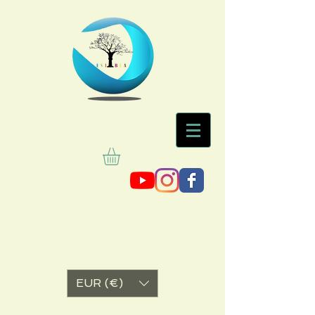
EUR (€)