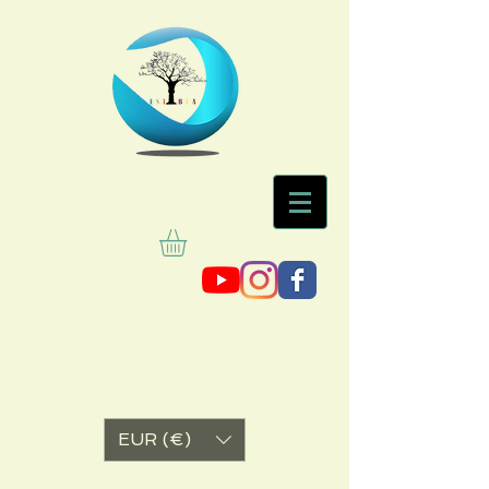
EUR (€)