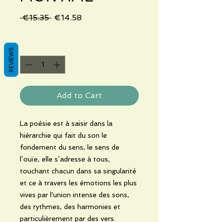
Regular
Sale
 €15.35 
€14.58
Price
Price
Quantity
*
REVIEWS
Add to Cart
La poésie est à saisir dans la
hiérarchie qui fait du son le
fondement du sens, le sens de
l’ouïe, elle s’adresse à tous,
touchant chacun dans sa singularité
et ce à travers les
émotions les plus
vives par l'union intense des sons,
des rythmes, des harmonies et
particulièrement par des vers.