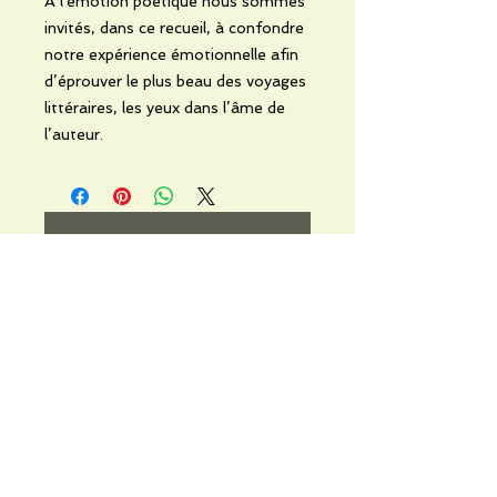
A l'émotion poétique nous sommes
invités, dans ce recueil, à confondre
notre expérience émotionnelle afin
d’éprouver le plus beau des voyages
littéraires, les yeux dans l’âme de
l’auteur.
No Reviews Yet
Share your thoughts. Be the first to
leave a review.
Leave a Review