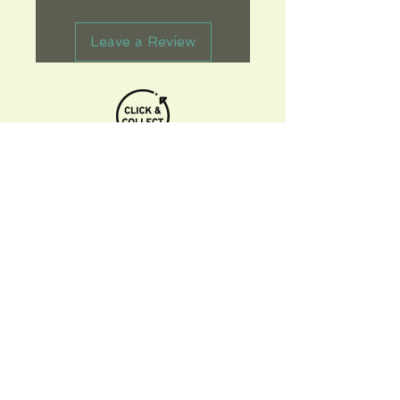
Leave a Review
Informations pratiques
Qui sommes-nous
Conditions Générales de Ventes
Frais de port & livraison
Mentions légales
Conditions d'utilisation du site
Gratuit. Retrait sur place.
Paiement en ligne ou lors du retrait
Faites livrer chez vous ou en point relais
sous 3 à 5 jours.