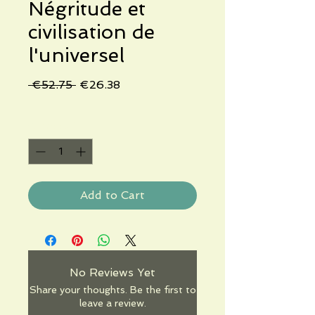
Négritude et
civilisation de
l'universel
Regular
Sale
 €52.75 
€26.38
Price
Price
Quantity
*
Add to Cart
No Reviews Yet
Share your thoughts. Be the first to
leave a review.