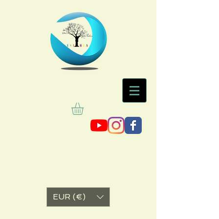
EUR (€)