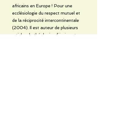
africains en Europe ! Pour une
ecclésiologie du respect mutuel et
de la réciprocité intercontinentale
(2004). Il est auteur de plusieurs
articles de théologie africaine et
dirige la revue Cheik Anta Diop à
Bruxelles.
No Reviews Yet
Share your thoughts. Be the first to
leave a review.
Leave a Review