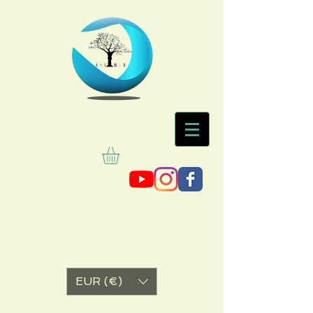
EUR (€)