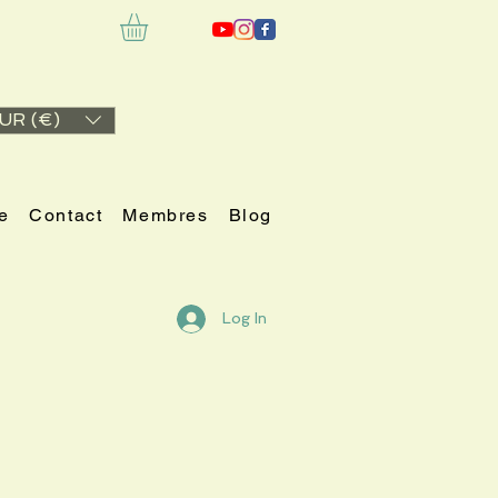
UR (€)
e
Contact
Membres
Blog
Log In