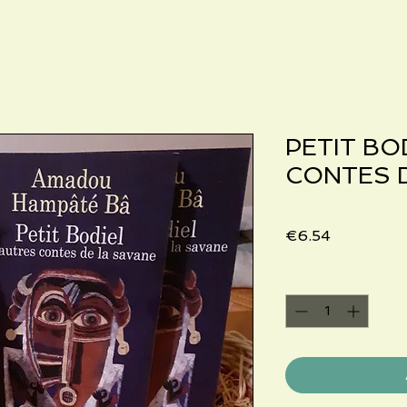
PETIT BO
CONTES D
Price
€6.54
Quantity
*