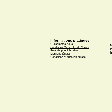
Informations pratiques
Qui sommes-nous
G
Conditions Générales de Ventes
P
Frais de port & livraison
l
Mentions légales
Conditions d'utilisation du site