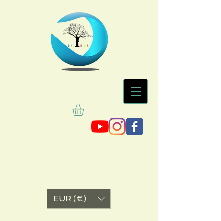
EUR (€)