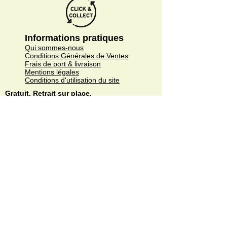
Informations pratiques
Qui sommes-nous
Conditions Générales de Ventes
Frais de port & livraison
Mentions légales
Conditions d'utilisation du site
Gratuit. Retrait sur place.
Paiement en ligne ou lors du retrait
Faites livrer chez vous ou en point relais
sous 3 à 5 jours.
Paiement sécurisé. Régler vos achats via
Paypal ou CB.
© Copyright