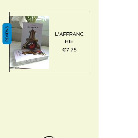
REVIEWS
L'AFFRANC
HIE
Price
€7.75